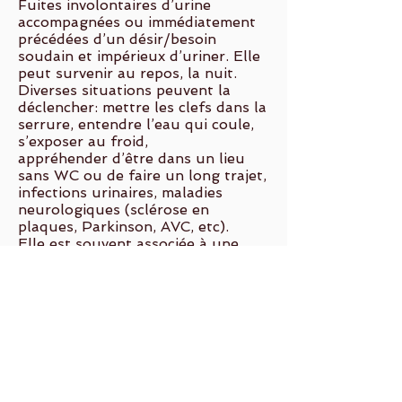
Fuites involontaires d’urine
accompagnées ou immédiatement
précédées d’un désir/besoin
soudain et impérieux d’uriner. Elle
peut survenir au repos, la nuit.
Diverses situations peuvent la
déclencher: mettre les clefs dans la
serrure, entendre l’eau qui coule,
s’exposer au froid,
appréhender d’être dans un lieu
sans WC ou de faire un long trajet,
infections urinaires, maladies
neurologiques (sclérose en
plaques, Parkinson, AVC, etc).
Elle est souvent associée à une
fréquence de mictions augmentée
(plus de 7 mictions par 24h).
On la retrouve à tout âge et
concerne les femmes ainsi que les
hommes (lors d’augmentation de la
taille de la prostate, ce que l’on
appelle hyperplasie de la prostate).