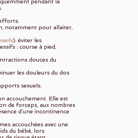
fréquemment pendant la
.
fforts.
, notamment pour allaiter,
seils
): éviter les
ssifs : course à pied,
contractions douces du
inuer les douleurs du dos
apports sexuels.
un accouchement. Elle est
ation de forceps, aux nombres
présence d’une incontinence
mmes accouchées avec une
ids du bébé, lors
ur de risque étant