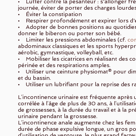
• Lutter contre la pesanteur : s'allonger 
journée, éviter de porter des charges lourdes
• Éviter la constipation
• Respirer profondément et expirer lors d'e
• Adopter de bonnes positions au quotidien
donner le biberon ou porter son bébé.
• Limiter les pressions abdominales (cf.
con
abdominaux classiques et les sports hyperpre
aérobic, gymnastique, volleyball, etc.
• Mobiliser les cicatrices en réalisant des 
périnée et des respirations amples.
• Utiliser une ceinture physiomat® pour dim
et du bassin.
• Utiliser un lubrifiant pour la reprise des r
L’incontinence urinaire est fréquente après 
corrélée à l’âge de plus de 30 ans, à l’utilis
de grossesses, à la durée du travail et à la 
urinaire pendant la grossesse.
L’incontinence anale augmente chez les fe
durée de phase expulsive longue, un gros po
d’utilisation de ventouse, le plus grand facte