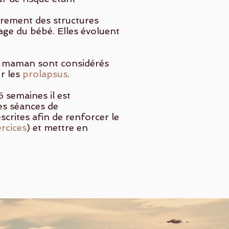
tirement des structures
age du bébé. Elles évoluent
la maman son
t considérés
r les
prolapsus
.
 semaines il est
es séances de
crites afin de renforcer le
rcices
) et mettre en